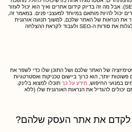
 מהמתחרים. אסטרטגיה אחת כזו שיכולה לחולל מהפכה
בנוכחות המקוונת שלכם היא אופטימיזציה למנועי חיפוש (SEO). אבל מה זה בדיוק קידום אתרים ואיך הוא יכול לעזור
ם יכול להיות מותאם במיוחד למעצבי פנים. במאמר זה,
כמה טיפים כדי להגביר את הנראות של האתר שלכם, למשוך תנועה אורגנית
ולבסס את הסמכות שלכם בתעשיית עיצוב הפנים. התכוננו לגלות את סודות ה-SEO ולעבוד לקראת ההצלחה
SE, מתייחס לנוהג של אופטימיזציה של האתר שלכם ושל התוכן שלו כדי לשפר את
דפי תוצאות מנוע החיפוש (SERPs). במילים פשוטות יותר, הוא כרוך ביישום טכניקות ואסטרטגיות
ים במנועי החיפוש,
מידע על כך
תוכלו למצוא בלינק.
 יכולים להגדיל את הנראות האורגנית שלו (ללא