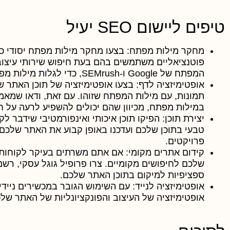
טיפים ליישום SEO יעיל
מחקר מילות מפתח:
בצעו מחקר מילות מפתח יסודי כדי
פוטנציאליים משתמשים בהם בעת חיפוש שירותי עיצוב 
המפתח של Google ו-SEMrush, כדי לגלות מילות מפתח בדירוג גבוה ובתחרות נמוכה.
אופטימיזציה לדף:
תמונות, עם מילות המפתח שזוהו. עם זאת, ודאו שמאמ
במילות מפתח, מכיוון שהם יכולים להשפיע לרעה על חו
יצירת תוכן:
הפיקו תוכן איכותי ואינפורמטיבי שידבר ל
טבעי בתוכן שלכם ועדכנו באופן קבוע את האתר שלכם 
פרויקטים.
קידום אתרים מקומי:
אם אתם משרתים בעיקר לקוחות בא
שלכם לחיפושים מקומיים. צרו פרופיל גוגל עסקי, רש
ספציפיות למיקום בתוכן האתר שלכם.
אופטימיזציה לנייד:
עם השימוש הגובר במכשירים ניידי
אופטימיזציה של העיצוב והפונקציונליות של האתר ש