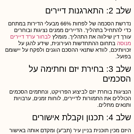
ב 2: התארגנות דיירים
נדרשת הסכמה של לפחות 66% מבעלי הדירות במתחם
די להתחיל בתהליך. הדיירים ממנים נציגות ובוחרים
ורך דין שילווה את התהליך. מומלץ
לבחור עו"ד דיירים
נוסה
בתחום ההתחדשות העירונית, שידע להגן על
כויותיכם, לוודא שתנאי ההסכם הוגנים ולפקח על יישומם
פועל.
שלב 3: בחירת יזם וחתימה על
סכמים
נציגות בוחרת יזם לביצוע הפרויקט, ונחתמים הסכמים
כוללים את התמורות לדיירים, לוחות זמנים, ערבויות
תנאים מתלים.
 4: תכנון וקבלת אישורים
יזם מכין תוכנית בניין עיר (תב"ע) ומקדם אותה באישור