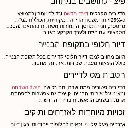
יצוי לתושבים במתחם
דיירים מקבלים
דירה חדשה
וגדולה יותר (בממוצע
כ-25% יותר משטח הדירה המקורית), הכוללת ממ"ד,
רפסת, חניה ומחסן. התמורות משתנות בהתאם להסכם
ספציפי עם היזם ולערך הקרקע באזור.
יור חלופי בתקופת הבנייה
יזם מחויב לממן דיור חלופי לדיירים בכל תקופת הבנייה,
ולל הוצאות מעבר, שכירות, ארנונה ואחסון.
טבות מס לדיירים
דיירים פטורים ממס שבח, מס רכישה,
היטל השבחה
מע"מ על שירותי הבנייה. קיימת גם אפשרות להפחתת
רנונה בשנים הראשונות בדירה החדשה.
כויות מיוחדות לאזרחים ותיקים
אזרחים מעל גיל 70 זכאים לחלופות ייחודיות, כגון דיור