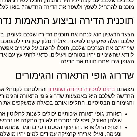
לצרכים שלכם. עם קצת יצירתיות ותכנון, תוכלו לשדרג את 
מוכנים להתחיל לשפץ ולשפר את הדירה החדשה? בואו לגלו
תוכנית הדירה וביצוע התאמות נד
הצעד הראשון הוא לנתח את תוכנית הדירה שלכם לעומק. בש
שלכם ואלה שזקוקים לשיפור. אולי הסלון קטן מדי לטעמכם
שזיהיתם את הצרכים שלכם, תוכלו לחשוב על שינויים אפשריי
לוודא שהשינויים יהיו בטוחים ויעילים, כדאי להתייעץ עם אד
האופן שבו אתם חווים את הדירה.
שדרוג גופי התאורה והגימורים
מצאתם
בתים למכירה ביהודה ושומרון
והחלטתם לקנות? אחת
החדשה לשלכם היא באמצעות שדרוג גופי התאורה והגימור
והגימורים הבסיסיים, החליפו אותם בכאלה שמשקפים את ה
תאורה:
גופי תאורה איכותיים יכולים לשנות לחלוטין א
שולחן האוכל, פסי לד נסתרים לאורך התקרה או נברשו
ריצוף:
החליפו את הריצוף הסטנדרטי בחומר שמתאים ל
ונעימה, ואילו אריחי קרמיקה עמידים למים יהיו מושל