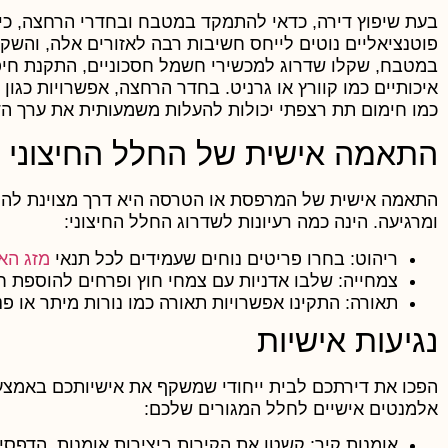
בעת שיפוץ דירה, כדאי להתמקד במטבח ובחדרי הרחצה, כי 
פוטנציאליים נוטים לייחס חשיבות רבה לאזורים אלה, והשק
במטבח, שקלו שדרוג למכשירי חשמל חסכוניים, התקנת חיפו
איכותיים כמו קוורץ או גרניט. בחדר הרחצה, אפשרויות כגון 
כמו חימום תת רצפתי יכולות להעלות משמעותית את ערך הדי
התאמה אישית של החלל החיצוני
התאמה אישית של המרפסת או הטרסה היא דרך מצוינת להר
ומרגיעה. הינה כמה רעיונות לשדרוג החלל החיצוני:
ריהוט:
בחרו פריטים נוחים שעמידים לכל תנאי
מזג האו
צמחייה:
שלבו אדניות עם צמחי חוץ ופרחים להוספת ח
תאורה:
התקינו אפשרויות תאורה כמו נורות מיתר או פנ
נגיעות אישיות
הפכו את דירתכם לבית ייחודי שמשקף את אישיותכם באמצעות
אלמנטים אישיים לחלל המגורים שלכם:
אומנות קיר:
קשטו את הקירות ביצירות אומנות, הדפסי