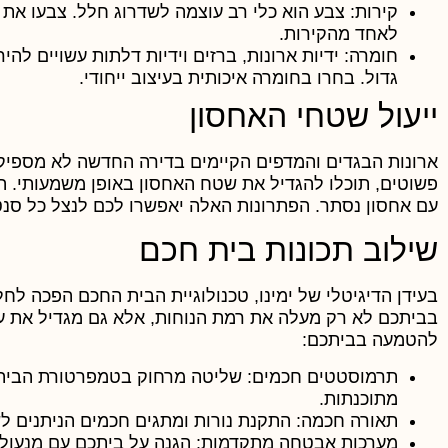
קירות:
צבע הוא כלי רב עוצמה לשדרוג חלל. צבעו את 
לאחד מהקירות.
חומרה:
ידיות ארונות, ברזים וידיות דלתות עשויים לה
גדול. בחרו בחומרה איכותית בעיצוב ייחודי.
ייעול שטחי האחסון
ארונות הבגדים והמדפים הקיימים בדירה החדשה לא מספיק
פשוטים, תוכלו להגדיל את שטח האחסון באופן משמעותי. הת
עם אחסון נסתר. הפתרונות האלה יאפשרו לכם לנצל כל סנט
שילוב תכונות בית חכם
בעידן הדיגיטלי של ימינו, טכנולוגיית הבית החכם הפכה לח
בביתכם לא רק מעלה את רמת הנוחות, אלא גם מגדיל את ע
להטמעה בביתכם:
תרמוסטטים חכמים:
שליטה מרחוק בטמפרטורת הבית ו
מתוכנתות.
תאורה חכמה:
התקנת נורות ומתגים חכמים הניתנים לש
מערכות אבטחה מתקדמות:
הגנה על ביתכם עם מנעול