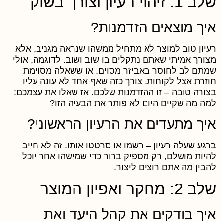
 1: זיהוי רעיון וצורך בשוק
יך מוצאים הזדמנות?
עיון טוב למוצר לא מתחיל ממשהו שנראה מגניב, אלא
צורך אמיתי שאתם נתקלים בו שוב ושוב. לדוגמה, אולי
מתם לב לחוסר באביזר מסוים, או ששאלה מסוימת
וזרת אצל לקוחות. צורך כזה שאף אחד לא עונה עליו
צורה טובה – זו ההזדמנות שלכם. אז שאלו את עצמכם:
מה מה שקיים היום לא פותר את הבעיה הזו?
יך מתעדים את הרעיון הראשוני?
רגע שעלה רעיון – רשמו או סרטטו אותו. זה לא חייב
היות מושלם, רק מספיק ברור כדי שמישהו אחר יוכל
הבין מה אתם רוצים ליצור.
ב 2: מחקר ואפיון המוצר
יך בודקים את קהל היעד ואת