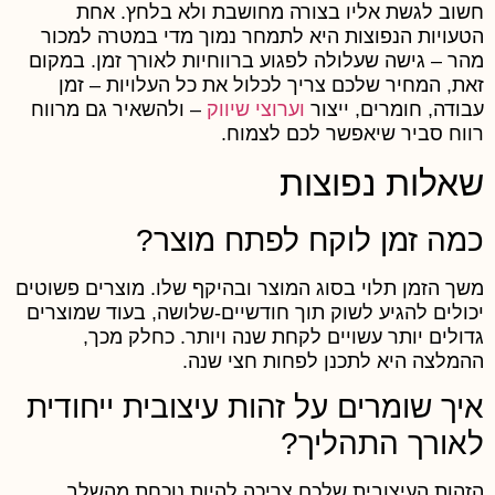
שוב לגשת אליו בצורה מחושבת ולא בלחץ. אחת
טעויות הנפוצות היא לתמחר נמוך מדי במטרה למכור
הר – גישה שעלולה לפגוע ברווחיות לאורך זמן. במקום
את, המחיר שלכם צריך לכלול את כל העלויות – זמן
בודה, חומרים, ייצור
וערוצי שיווק
– ולהשאיר גם מרווח
ווח סביר שיאפשר לכם לצמוח.
אלות נפוצות
מה זמן לוקח לפתח מוצר?
שך הזמן תלוי בסוג המוצר ובהיקף שלו. מוצרים פשוטים
כולים להגיע לשוק תוך חודשיים-שלושה, בעוד שמוצרים
דולים יותר עשויים לקחת שנה ויותר. כחלק מכך,
המלצה היא לתכנן לפחות חצי שנה.
יך שומרים על זהות עיצובית ייחודית
אורך התהליך?
זהות העיצובית שלכם צריכה להיות נוכחת מהשלב