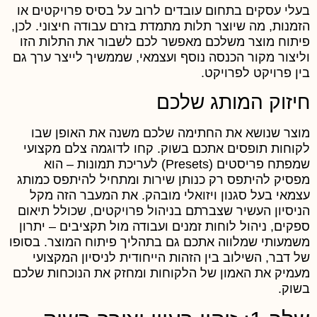
עלי עסקים בתחום עובדים לרוב על בסיס פרויקטים או
זמנות, מה שיוצר תלות מתמדת בזרם עבודה חיצוני. לכן,
יתוח מוצר משלכם מאפשר לכם לשבור את התלות הזו
ליצור מקור הכנסה נוסף ועצמאי, שממשיך לייצר ערך גם
ין פרויקט לפרויקט.
יזוק המותג שלכם
וצר שנושא את החתימה שלכם משנה את האופן שבו
קוחות תופסים אתכם בשוק. קחו לדוגמה צלם מקצועי
שמפתח פריסטים (Presets) לעריכת תמונות – הוא
פסיק להיתפס רק כנותן שירות ומתחיל להיתפס כמותג
צמאי בעל סגנון ויזואלי מובהק. את המעבר הזה מקל
ניסיון העשיר שצברתם בניהול פרויקטים, שכולל תיאום
פקים, ניהול לוחות זמנים ועבודה מול תקציבים – יתרון
שמעותי שמלווה אתכם גם בתהליך פיתוח המוצר. בסופו
ל דבר, השילוב בין הזהות הייחודית לניסיון המקצועי
עמיק את האמון של הלקוחות ומחזק את הנוכחות שלכם
שוק.