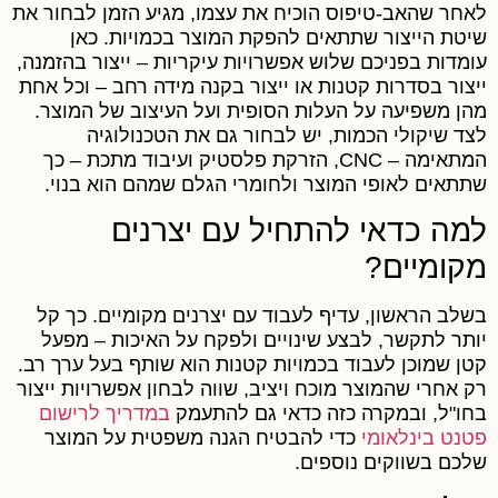
אחר שהאב-טיפוס הוכיח את עצמו, מגיע הזמן לבחור את
יטת הייצור שתתאים להפקת המוצר בכמויות. כאן
ומדות בפניכם שלוש אפשרויות עיקריות – ייצור בהזמנה,
יצור בסדרות קטנות או ייצור בקנה מידה רחב – וכל אחת
הן משפיעה על העלות הסופית ועל העיצוב של המוצר.
צד שיקולי הכמות, יש לבחור גם את הטכנולוגיה
המתאימה – CNC, הזרקת פלסטיק ועיבוד מתכת – כך
תתאים לאופי המוצר ולחומרי הגלם שמהם הוא בנוי.
מה כדאי להתחיל עם יצרנים
קומיים?
שלב הראשון, עדיף לעבוד עם יצרנים מקומיים. כך קל
ותר לתקשר, לבצע שינויים ולפקח על האיכות – מפעל
טן שמוכן לעבוד בכמויות קטנות הוא שותף בעל ערך רב.
ק אחרי שהמוצר מוכח ויציב, שווה לבחון אפשרויות ייצור
חו"ל, ובמקרה כזה כדאי גם להתעמק
במדריך לרישום
טנט בינלאומי
כדי להבטיח הגנה משפטית על המוצר
לכם בשווקים נוספים.