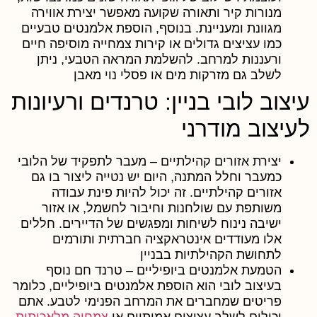
מנורות קיר ותאורה שקועה מאפשר יצירת אווירה
מגוונת ומעניינת. בנוסף, הוספת אלמנטים טבעיים
כמו עציצים גדולים או קירות צמחייה מוסיפה חיים
ורעננות למרחב. להשלמת המראה הטבעי, ניתן
לשלב גם מזרקות מים או פסלי נוי מאבן
יצוב לובי בניין: טרנדים ורעיונות
עיצוב מודרני
יצירת אזורים קהילתיים
– מעבר לתפקיד של הלובי
כמעבר וחלל המתנה, היום יש נטייה ליצור בו גם
אזורים קהילתיים. זה יכול להיות פינת עבודה
משותפת עם שולחנות וחיבור לחשמל, או אזור
ישיבה נינוח לשיחות ומפגשים של הדיירים. חללים
אלו מעודדים אינטראקציה חברתית ותורמים
לתחושת הקהילתיות בבניין
הטמעת אלמנטים ביופיליים
– טרנד חם נוסף
בעיצוב לובי הוא הוספת אלמנטים ביופיליים, כלומר
פריטים שמחברים את המרחב הפנימי לטבע. אתם
יכולים לשלב עציצים אמיתיים או
צמחיה מלאכותית