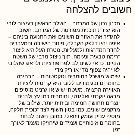
שובים להצלחה
תכנון נכון של המרחב
– השלב הראשון בעיצוב לובי
הוא יצירת תוכנית מפורטת של המרחב. חשוב
להגדיר את האזורים השונים ואת התנועה ביניהם –
איפה יהיו דלפק הקבלה, פינות הישיבה והמעברים
לחדר המדרגות ולמעליות. מטרת העל היא ליצור
זרימה טבעית ונעימה, תוך ניצול מרבי של השטח
הקיים. כדאי לשים לב לפרופורציות ולדאוג שהלובי
לא יהיה צפוף מדי או ריק מדי
שימוש מושכל בחומרים וטקסטורות
– הבחירה
בחומרים ובגימורים ללובי היא קריטית ליצירת
האווירה הרצויה. משטחי שיש או גרניט מוסיפים
מראה יוקרתי ואלגנטי, וחומרים כמו עץ ולבנים
יוצרים תחושה חמימה וביתית יותר. שילוב של
מרקמים שונים, כמו בטון חשוף לצד זכוכית חלקה,
מוסיף עניין ועומק ויזואלי. כמובן חשוב לבחור
בחומרים איכותיים ועמידים שיחזיקו מעמד לאורך
זמן