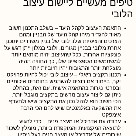
יפים מעשיים ליישום עיצוב
לובי
התאמת העיצוב לקהל היעד
– בשלב התכנון חשוב
מאוד להגדיר מיהו קהל היעד של הבניין ומהם
הצרכים והציפיות שלו. לובי של בניין משרדים יתוכנן
אחרת מלובי בבניין מגורים, ולובי במלון ייתן דגש על
פונקציות אחרות. ככל שהעיצוב יהיה מותאם יותר
למשתמשים הספציפיים שלו, כך החוויה תהיה
מוצלחת יותר והתגובות יהיו חיוביות יותר
תכנון תקציב ריאלי
– עיצוב לובי יכול להיות פרויקט
יקר, בייחוד אם רוצים להשתמש בחומרים איכותיים
ובפרטי נגרות בהתאמה אישית. עם זאת, בהחלט
ניתן גם ליצור עיצוב מרשים בתקציב מוגבל יותר.
הכי חשוב הוא לנהל נכון את התקציב שיש ולתעדף
את ההשקעה באלמנטים שיש להם הכי הרבה
אימפקט
עבודה עם אדריכל או מעצב פנים
– כדי להגיע
לתוצאה המקצועית והמוקפדת ביותר, מומלץ לשכור
שירותים של אדריכל או מעצב פנים בעל ניסיון