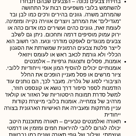
בחירת צבעים נכונה
– הצבעים שבהם תבחרו
להשתמש בלובי משפיעים רבות על התחושה
שהמרחב משרה. גוונים בהירים ורכים כמו לבן ובז'
"מגדילים" את המרחב ויוצרים אווירה נקייה ומזמינה.
לעומת זאת, גוונים כהים ועשירים כמו אדום כהה או
ירוק עמוק מוסיפים דרמה ותחכום. ניתן גם לשלב
צבעים מנוגדים לאפקט מודרני ונועז. הכי חשוב הוא
לייצר פלטת צבעים הרמונית שמשרתת את הסגנון
הכללי ולא גורמת לכאב ראש או לעומס ויזואלי
אומנות, פסלים ותצוגות גרפיות
– אלמנטים
אומנותיים יכולים להוסיף המון אופי וייחודיות ללובי.
ציור מרשים או פסל מעניין הופכים את החלל
הציבורי לסוג של גלריה. מעבר לכך, הם נותנים עוד
הזדמנות לספר סיפור דרך נושא או קונספט חוזר,
למשל סדרת תמונות היסטוריות של האזור או קולאז'
מרהיב של צמחייה. אומנות בלובי מייצרת נקודות
עניין מרתקות ומעבירה את האישיות הארגונית בצורה
ייחודית
תאורה ואלמנטים טבעיים
– תאורה מתוכננת היטב
יכולה לגרום ללובי להיראות חמים ומזמין או דרמטי
ועוצמתי. שילוב של גופי תאורה שונים כמו נברשות,