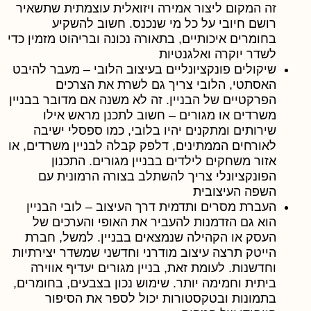
זה המקום ליצור אמירה ויזואלית עוצמתית שתשאיר
רושם חיובי על כל מי שנכנס. חשוב להשקיע
בחומרים איכותיים, בתאורה נכונה ובריהוט מזמין כדי
לשדר יוקרה ואלגנטיות
שיקולים פונקציונליים בעיצוב הלובי
– מעבר להיבט
האסתטי, הלובי צריך גם לשרת את הצרכים
הפרקטיים של הבניין. זה לא משנה אם מדובר בבניין
משרדים או מגורים – חשוב לתכנן מראש אילו
שירותים ומתקנים יהיו בלובי, כמו ספסלי ישיבה
לאורחים הממתינים, דלפק קבלה לבניין משרדים, או
אזור משחקים לילדים בבניין מגורים. התכנון
הפונקציונלי צריך להשתלב בצורה הרמונית עם
השפה העיצובית
העברת מסרים ותדמית דרך העיצוב
– לובי הבניין
הוא גם הזדמנות להעביר את האופי והערכים של
העסק או הקהילה שנמצאים בבניין. למשל, חברת
הייטק תרצה עיצוב מודרני וחדשני שמשדר יצירתיות
וחדשנות. לעומת זאת, בניין מגורים יעדיף אווירה
ביתית וחמימה יותר. שימוש נכון בצבעים, בחומרים,
בתמונות ובטקסטורות יכול לספר את הסיפור