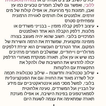
ללובי
, ואפשר גם לשלב חומרים טבעיים כמו עץ
ואבן, תמונות נוף מרגיעות, או אפילו קולות של מים
זורמים. אלמנטים אלו תורמים לאווירה הרמונית
ומפחיתים סטרס
עיצוב דלפק קבלה מזמין
– בבנייני משרדים או
מלונות, דלפק הקבלה הוא אחד האלמנטים
המרכזיים בלובי. חשוב שהוא יהיה מעוצב בצורה
מזמינה ומקצועית, שמשדרת את הרמה והשירות של
המקום. אחד הטרנדים העכשוויים הוא יצירת דלפקים
מודולריים וייחודיים, שמשלבים חומרים מרהיבים
כמו שיש או עץ אלון. תאורה ממוקדת מאחורי הדלפק
יכולה להדגיש את החשיבות שלו ולהקל את
התקשורת עם הלקוחות
שילוב טכנולוגיה וחדשנות
– שילוב טכנולוגיה חכמה
יכול לשדרג מאוד את החוויה וגם את הפונקציונליות
בלובי, למשל מסכי מגע אינטראקטיביים עם מידע
על הבניין ועל המשרדים, טעינה אלחוטית
לסמארטפונים בפינות הישיבה, או אפילו מערכת
תאורה שמתאימה את עצמה לשעות היום